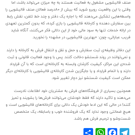
صنف قالیشویی مشغول به فعالیت هستند به چه میزان می‌تواند باشد، اما
وقتی با این واقعیت روبرو شوید که بیش از ۸۰‌درصد فعالان صنف قالیشویی را
واسطه‌هایی تشکیل می‌دهند که با اجاره یک دفتر و چند خط تلفن، نقش رابط
بین سفارش دهنده و کارخانه قالیشویی را بازی کرده، که بدون کمترین تعهدی
در ارائه خدمات تنها به سود مالی خود از این دلالی فکر می‌کنند، آنگاه شاید
فریب عباراتی، چون: «بهترین قالیشویی در مشهد» را نخورید.
این دفاتر وظیفه‌ی ثبت سفارش و حمل و نقل و انتقال فرش به کارخانه را دارند
و نمی‌توانند در روند شستشو دخالت کنند. پس با وجود فعالیت قانونی و ثبت
شده‌ی این مراکز، کیفیت کارشان وابسته به کارخانه‌ای است که با آن قرارداد
دارند و با اتمام قرارداد و یا جایگزین شدن کارخانه‌ی قالیشویی با کارخانه‌ای دیگر
ممکن است کیفیت شستشو نیز دچار تغییر شود.
همچنین بسیاری از فروشگاه‌های فرش به مشتریان خود اطلاعات نادرست
می‌دهند و تاکید دارند که فقط خودشان می‌توانند فرش‌ها را بشویند و تمیز
کنند! در حالی که این ادعا خودش یک دلالی برای کارخانه‌های قالیشویی است و
هیچ ضمانتی وجود ندارد که یک فروشنده خوب و باسابقه، یک متخصص
شست‌و‌شو و ترمیم فرش هم باشد.
WhatsApp
Share
Facebook
Telegram