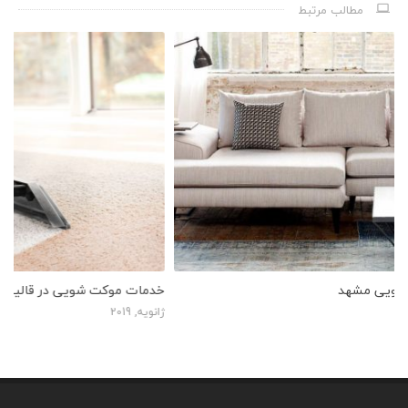
مطالب مرتبط
خدمات موکت شویی در قالیشویی شاهد مشهد
خد
ژانویه, 2019
ژانو