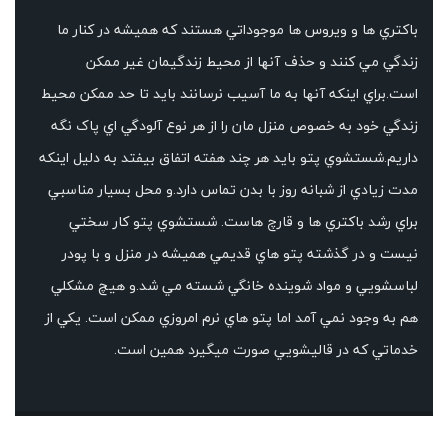
باکتري ها و ويروس ها موجوداتي هستند که هميشه در کنار ما
زندگي مي کنند و حذف آنها از محيط زندگيمان غير ممکن
است.براي اينکه آنها به ما آسيب نرسانند بايد تا حد ممکن محيط
زندگي خود به خصوص منزل مان را از هر نوع آلودگي اي پاک نگه
داريم.شستشوي پتو بايد هر چند هفته اتفاق بيفتد به دليل اينکه
مدت زيادي از شبانه روز با بدن تماس دارد.و محل بسيار مناسبي
براي رشد باکتري ها و قارچ هاست. شستشوي پتو کار سختي
نيست و در گذشته پتو هاي قديمي هميشه در منزل و با پودر
لباسشويي و مواد شوينده خانگي شسته مي شد.و هيچ مشکلي
هم به وجود نمي آمد اما پتو هاي نرم امروزي ممکن است. يکي از
خدماتي که در قاليشويي صورت ميگيرد همين است.