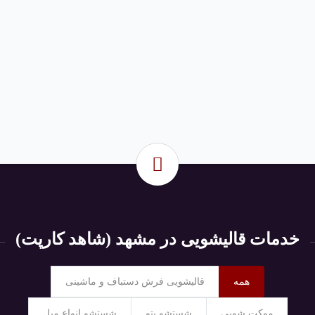
خدمات قالیشویی در مشهد (شاهد کارپت)
همه
قالیشویی فرش دستباف و ماشینی
موکت شویی
شستشو پتو
شستشو انواع مبل