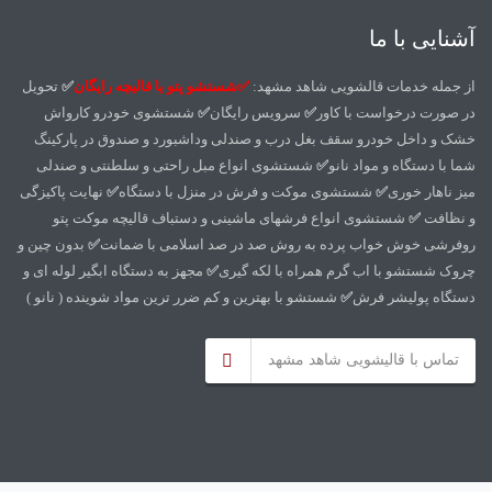
آشنایی با ما
از جمله خدمات قالشویی شاهد مشهد:
✅شستشو پتو یا قالیچه رایگان
✅
تحویل
در صورت درخواست با کاور
✅
سرویس رایگان
✅
شستشوی خودرو کارواش
خشک و داخل خودرو سقف بغل درب و صندلی وداشبورد و صندوق در پارکینگ
شما با دستگاه و مواد نانو
✅
شستشوی انواع مبل راحتی و سلطنتی و صندلی
میز ناهار خوری
✅
شستشوی موکت و فرش در منزل با دستگاه
✅
نهایت پاکیزگی
و نظافت
✅
شستشوی انواع فرشهای ماشینی و دستباف قالیچه موکت پتو
روفرشی خوش خواب پرده به روش صد در صد اسلامی با ضمانت
✅
بدون چین و
چروک شستشو با اب گرم همراه با لکه گیری
✅
مجهز به دستگاه ابگیر لوله ای و
دستگاه پولیشر فرش
✅
شستشو با بهترین و کم ضرر ترین مواد شوینده ( نانو )
تماس با قالیشویی شاهد مشهد